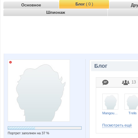
Блог
( 0 )
Основное
Др
Шпионаж
Блог
13
Mangouste
Trelis
Посмотреть ещё
Портрет заполнен на 37 %