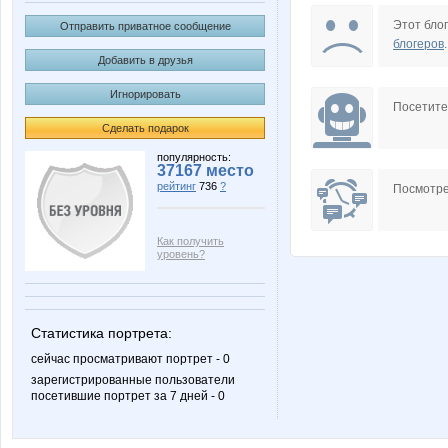
Алексей Курылев
Ален
Этот блог
Отправить приватное сообщение
блогеров
.
Добавить в друзья
Игнорировать
Посетит
Сделать подарок
популярность:
37167 место
рейтинг
736
?
Посмотре
Как получить
уровень?
Статистика портрета:
сейчас просматривают портрет - 0
зарегистрированные пользователи
посетившие портрет за 7 дней - 0